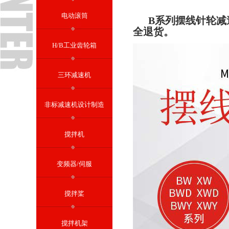
电动滚筒
B系列摆线针轮减
全退货。
H/B工业齿轮箱
三环减速机
非标减速机设计制造
搅拌机
变频器/伺服
搅拌桨
搅拌机架