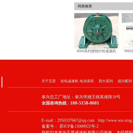
同类推荐
8000系列摆线针轮减速机
90
关于五星
齿轮减速机
电动滚筒
四大系列
成功案列
泰兴总工厂地址：
泰兴市姚王镇英雄路18号
180-5158-8681
全国咨询热线
：
E-mail：2956337667@qq.com http://www.wu-xing.
备案号：
苏ICP备13008922号-2
版权归本泰兴五星减速机有限公司所有，未经授权