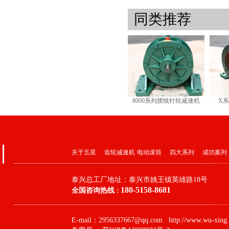
同类推荐
8000系列摆线针轮减速机
X
关于五星
齿轮减速机
电动滚筒
四大系列
成功案列
泰兴总工厂地址：
泰兴市姚王镇英雄路18号
180-5158-8681
全国咨询热线
：
E-mail：2956337667@qq.com http://www.wu-xing.