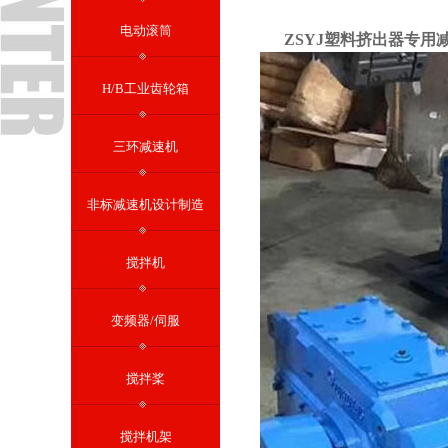
电动滚筒
ZSYJ塑料挤出器专用
H/B工业齿轮箱
三环减速机
非标减速机设计制造
搅拌机
变频器/伺服
搅拌桨
搅拌机架