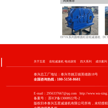
同类推荐
DFYK系列圆锥圆柱齿轮减速机
D
关于五星
齿轮减速机
电动滚筒
四大系列
成功案列
泰兴总工厂地址：
泰兴市姚王镇英雄路18号
180-5158-8681
全国咨询热线
：
E-mail：2956337667@qq.com http://www.wu-xing.
备案号：
苏ICP备13008922号-2
版权归本泰兴五星减速机有限公司所有，未经授权