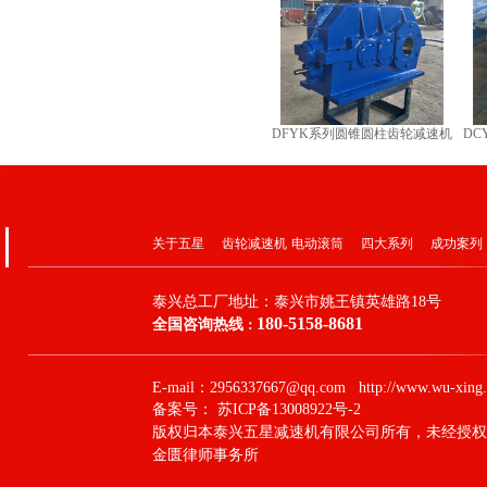
DFYK系列圆锥圆柱齿轮减速机
D
关于五星
齿轮减速机
电动滚筒
四大系列
成功案列
泰兴总工厂地址：
泰兴市姚王镇英雄路18号
180-5158-8681
全国咨询热线
：
E-mail：2956337667@qq.com http://www.wu-xing.
备案号：
苏ICP备13008922号-2
版权归本泰兴五星减速机有限公司所有，未经授权
金匮律师事务所