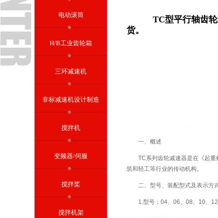
电动滚筒
TC型平行轴齿轮
货。
H/B工业齿轮箱
三环减速机
非标减速机设计制造
搅拌机
一、概述
变频器/伺服
TC系列齿轮减速器是在《起
筑和轻工等行业的传动机构。
搅拌桨
二、型号、装配型式及表示方
1.型号：04、06、08、10、1
搅拌机架