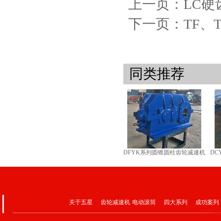
上一页：LC硬
下一页：TF、
同类推荐
DFYK系列圆锥圆柱齿轮减速机
D
关于五星
齿轮减速机
电动滚筒
四大系列
成功案列