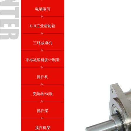
电动滚筒
H/B工业齿轮箱
三环减速机
非标减速机设计制造
搅拌机
变频器/伺服
搅拌桨
搅拌机架