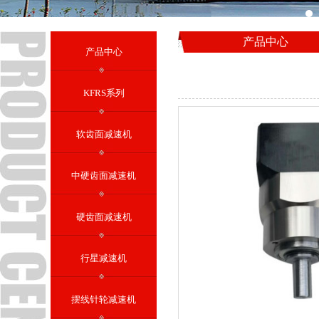
产品中心
产品中心
KFRS系列
软齿面减速机
中硬齿面减速机
硬齿面减速机
行星减速机
摆线针轮减速机