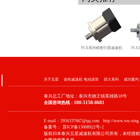
PLX系列精密行星减速机
PL
关于五星
齿轮减速机
电动滚筒
四大系列
成功案列
泰兴总工厂地址：
泰兴市姚王镇英雄路18号
180-5158-8681
全国咨询热线
：
E-mail：2956337667@qq.com http://www.wu-xing.
备案号：
苏ICP备13008922号-2
版权归本泰兴五星减速机有限公司所有，未经授权