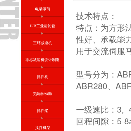
电动滚筒
技术特点：
特点：为方形
H/B工业齿轮箱
性好、承载能
三环减速机
用于交流伺服
非标减速机设计制造
型号分为：ABR6
搅拌机
ABR280、AB
变频器/伺服
一级速比：3, 4
搅拌桨
回程间隙：5-8a
搅拌机架