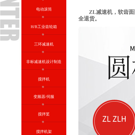
电动滚筒
ZL减速机，软齿面圆
全退货。
H/B工业齿轮箱
三环减速机
非标减速机设计制造
搅拌机
变频器/伺服
搅拌桨
搅拌机架