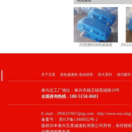
同类推荐
ZQ型圆柱齿轮减速器
ZSC
关于五星
齿轮减速机
电动滚筒
四大系列
成功案列
泰兴总工厂地址：
泰兴市姚王镇英雄路18号
180-5158-8681
全国咨询热线
：
E-mail：2956337667@qq.com http://www.wu-xing.
备案号：
苏ICP备13008922号-2
版权归本泰兴五星减速机有限公司所有，未经授权
金匮律师事务所