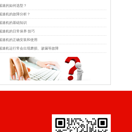
减速的如何选型？
减速机的故障分析？
减速机的基础知识
减速机的日常保养 技巧
减速机的正确安装和使用
减速机运行常会出现磨损、渗漏等故障