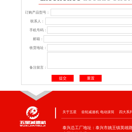
订购产品型号：
联系人：
手机号码：
邮箱：
收货地址：
备注留言：
关于五星
齿轮减速机
电动滚筒
四大系
泰兴总工厂地址：
泰兴市姚王镇英雄路