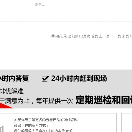
综合…
共
6
条记录 当前第
1
/2页次 首页 上一页
下一页
末页