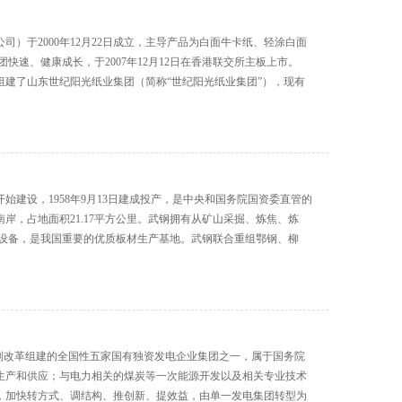
）于2000年12月22日成立，主导产品为白面牛卡纸、轻涂白面
快速、健康成长，于2007年12月12日在香港联交所主板上市。
司组建了山东世纪阳光纸业集团（简称“世纪阳光纸业集团”），现有
始建设，1958年9月13日建成投产，是中央和国务院国资委直管的
岸，占地面积21.17平方公里。武钢拥有从矿山采掘、炼焦、炼
艺设备，是我国重要的优质板材生产基地。武钢联合重组鄂钢、柳
体制改革组建的全国性五家国有独资发电企业集团之一，属于国务院
生产和供应；与电力相关的煤炭等一次能源开发以及相关专业技术
，加快转方式、调结构、推创新、提效益，由单一发电集团转型为